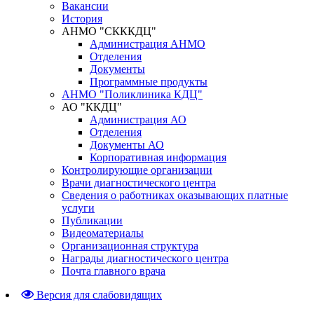
Вакансии
История
АНМО "СКККДЦ"
Администрация АНМО
Отделения
Документы
Программные продукты
АНМО "Поликлиника КДЦ"
АО "ККДЦ"
Администрация АО
Отделения
Документы АО
Корпоративная информация
Контролирующие организации
Врачи диагностического центра
Сведения о работниках оказывающих платные
услуги
Публикации
Видеоматериалы
Организационная структура
Награды диагностического центра
Почта главного врача
Версия для слабовидящих