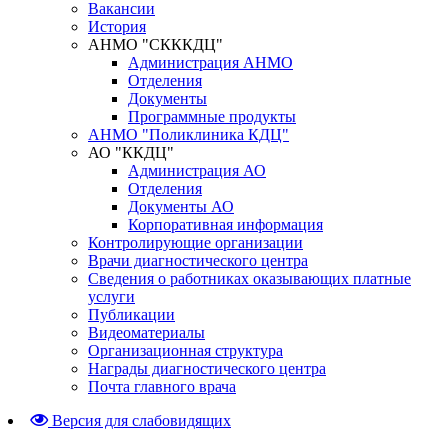
Вакансии
История
АНМО "СКККДЦ"
Администрация АНМО
Отделения
Документы
Программные продукты
АНМО "Поликлиника КДЦ"
АО "ККДЦ"
Администрация АО
Отделения
Документы АО
Корпоративная информация
Контролирующие организации
Врачи диагностического центра
Сведения о работниках оказывающих платные
услуги
Публикации
Видеоматериалы
Организационная структура
Награды диагностического центра
Почта главного врача
Версия для слабовидящих