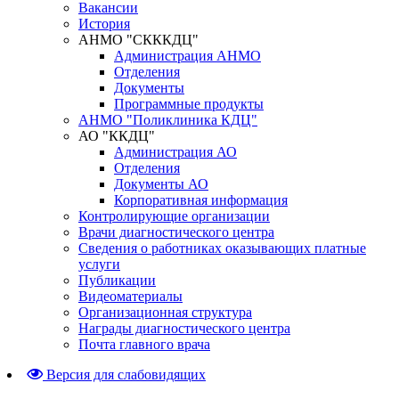
Вакансии
История
АНМО "СКККДЦ"
Администрация АНМО
Отделения
Документы
Программные продукты
АНМО "Поликлиника КДЦ"
АО "ККДЦ"
Администрация АО
Отделения
Документы АО
Корпоративная информация
Контролирующие организации
Врачи диагностического центра
Сведения о работниках оказывающих платные
услуги
Публикации
Видеоматериалы
Организационная структура
Награды диагностического центра
Почта главного врача
Версия для слабовидящих