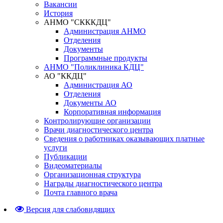
Вакансии
История
АНМО "СКККДЦ"
Администрация АНМО
Отделения
Документы
Программные продукты
АНМО "Поликлиника КДЦ"
АО "ККДЦ"
Администрация АО
Отделения
Документы АО
Корпоративная информация
Контролирующие организации
Врачи диагностического центра
Сведения о работниках оказывающих платные
услуги
Публикации
Видеоматериалы
Организационная структура
Награды диагностического центра
Почта главного врача
Версия для слабовидящих