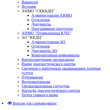
Вакансии
История
АНМО "СКККДЦ"
Администрация АНМО
Отделения
Документы
Программные продукты
АНМО "Поликлиника КДЦ"
АО "ККДЦ"
Администрация АО
Отделения
Документы АО
Корпоративная информация
Контролирующие организации
Врачи диагностического центра
Сведения о работниках оказывающих платные
услуги
Публикации
Видеоматериалы
Организационная структура
Награды диагностического центра
Почта главного врача
Версия для слабовидящих