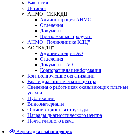
Вакансии
История
АНМО "СКККДЦ"
Администрация АНМО
Отделения
Документы
Программные продукты
АНМО "Поликлиника КДЦ"
АО "ККДЦ"
Администрация АО
Отделения
Документы АО
Корпоративная информация
Контролирующие организации
Врачи диагностического центра
Сведения о работниках оказывающих платные
услуги
Публикации
Видеоматериалы
Организационная структура
Награды диагностического центра
Почта главного врача
Версия для слабовидящих