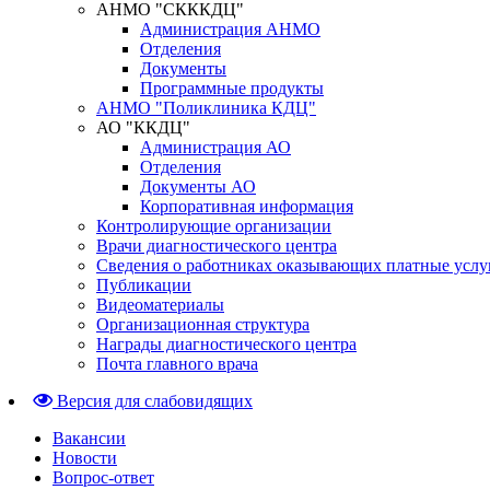
АНМО "СКККДЦ"
Администрация АНМО
Отделения
Документы
Программные продукты
АНМО "Поликлиника КДЦ"
АО "ККДЦ"
Администрация АО
Отделения
Документы АО
Корпоративная информация
Контролирующие организации
Врачи диагностического центра
Сведения о работниках оказывающих платные услу
Публикации
Видеоматериалы
Организационная структура
Награды диагностического центра
Почта главного врача
Версия для слабовидящих
Вакансии
Новости
Вопрос-ответ