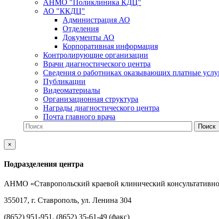
АНМО "Поликлиника КДЦ"
АО "ККДЦ"
Администрация АО
Отделения
Документы АО
Корпоративная информация
Контролирующие организации
Врачи диагностического центра
Сведения о работниках оказывающих платные услу
Публикации
Видеоматериалы
Организационная структура
Награды диагностического центра
Почта главного врача
×
Подразделения центра
АНМО «Ставропольский краевой клинический консультативно
355017, г. Ставрополь, ул. Ленина 304
(8652) 951-951, (8652) 35-61-49 (факс)