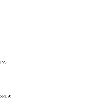
193:
орп. 9: