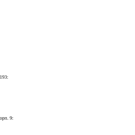
193:
орп. 9: