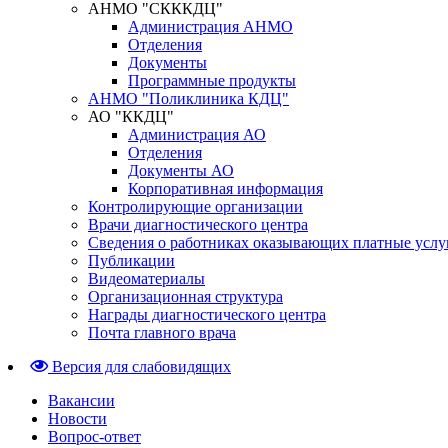
АНМО "СКККДЦ"
Администрация АНМО
Отделения
Документы
Программные продукты
АНМО "Поликлиника КДЦ"
АО "ККДЦ"
Администрация АО
Отделения
Документы АО
Корпоративная информация
Контролирующие организации
Врачи диагностического центра
Сведения о работниках оказывающих платные услу
Публикации
Видеоматериалы
Организационная структура
Награды диагностического центра
Почта главного врача
Версия для слабовидящих
Вакансии
Новости
Вопрос-ответ