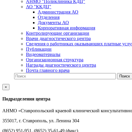
АНМО "Поликлиника КДЦ"
АО "ККДЦ"
Администрация АО
Отделения
Документы АО
Корпоративная информация
Контролирующие организации
Врачи диагностического центра
Сведения о работниках оказывающих платные услу
Публикации
Видеоматериалы
Организационная структура
Награды диагностического центра
Почта главного врача
×
Подразделения центра
АНМО «Ставропольский краевой клинический консультативно
355017, г. Ставрополь, ул. Ленина 304
(8652) 951-951, (8652) 35-61-49 (факс)