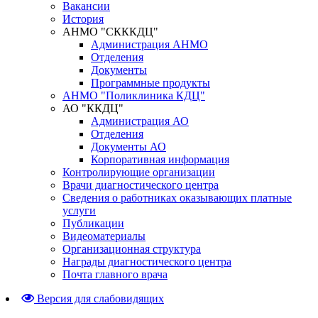
Вакансии
История
АНМО "СКККДЦ"
Администрация АНМО
Отделения
Документы
Программные продукты
АНМО "Поликлиника КДЦ"
АО "ККДЦ"
Администрация АО
Отделения
Документы АО
Корпоративная информация
Контролирующие организации
Врачи диагностического центра
Сведения о работниках оказывающих платные
услуги
Публикации
Видеоматериалы
Организационная структура
Награды диагностического центра
Почта главного врача
Версия для слабовидящих