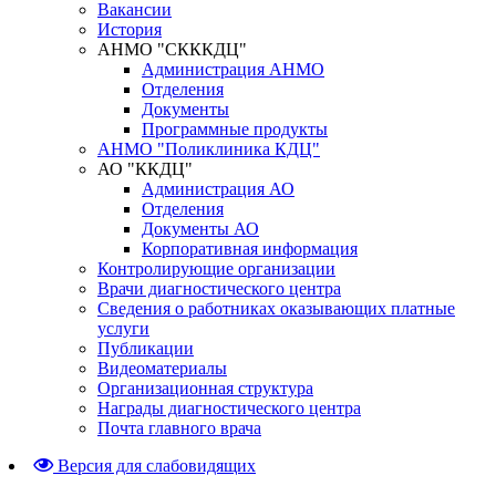
Вакансии
История
АНМО "СКККДЦ"
Администрация АНМО
Отделения
Документы
Программные продукты
АНМО "Поликлиника КДЦ"
АО "ККДЦ"
Администрация АО
Отделения
Документы АО
Корпоративная информация
Контролирующие организации
Врачи диагностического центра
Сведения о работниках оказывающих платные
услуги
Публикации
Видеоматериалы
Организационная структура
Награды диагностического центра
Почта главного врача
Версия для слабовидящих