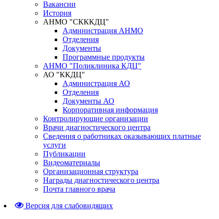
Вакансии
История
АНМО "СКККДЦ"
Администрация АНМО
Отделения
Документы
Программные продукты
АНМО "Поликлиника КДЦ"
АО "ККДЦ"
Администрация АО
Отделения
Документы АО
Корпоративная информация
Контролирующие организации
Врачи диагностического центра
Сведения о работниках оказывающих платные
услуги
Публикации
Видеоматериалы
Организационная структура
Награды диагностического центра
Почта главного врача
Версия для слабовидящих