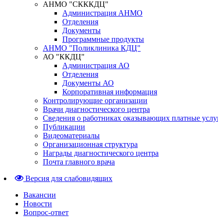
АНМО "СКККДЦ"
Администрация АНМО
Отделения
Документы
Программные продукты
АНМО "Поликлиника КДЦ"
АО "ККДЦ"
Администрация АО
Отделения
Документы АО
Корпоративная информация
Контролирующие организации
Врачи диагностического центра
Сведения о работниках оказывающих платные услу
Публикации
Видеоматериалы
Организационная структура
Награды диагностического центра
Почта главного врача
Версия для слабовидящих
Вакансии
Новости
Вопрос-ответ