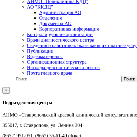
АНМО "Поликлиника КДЦ"
АО "ККДЦ"
Администрация АО
Отделения
Документы АО
Корпоративная информация
Контролирующие организации
Врачи диагностического центра
Сведения о работниках оказывающих платные услу
Публикации
Видеоматериалы
Организационная структура
Награды диагностического центра
Почта главного врача
×
Подразделения центра
АНМО «Ставропольский краевой клинический консультативно
355017, г. Ставрополь, ул. Ленина 304
(8652) 951-951, (8652) 35-61-49 (факс)