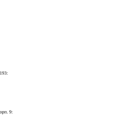
193:
орп. 9: