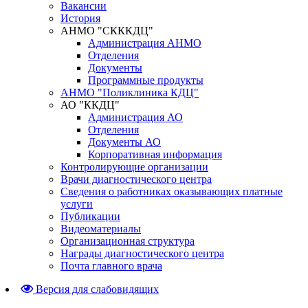
Вакансии
История
АНМО "СКККДЦ"
Администрация АНМО
Отделения
Документы
Программные продукты
АНМО "Поликлиника КДЦ"
АО "ККДЦ"
Администрация АО
Отделения
Документы АО
Корпоративная информация
Контролирующие организации
Врачи диагностического центра
Сведения о работниках оказывающих платные
услуги
Публикации
Видеоматериалы
Организационная структура
Награды диагностического центра
Почта главного врача
Версия для слабовидящих