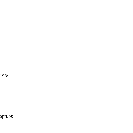
193:
орп. 9: