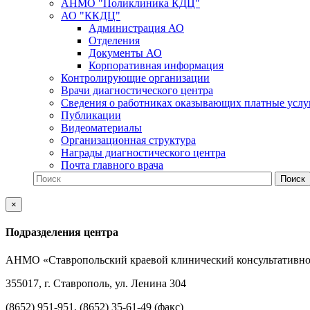
АНМО "Поликлиника КДЦ"
АО "ККДЦ"
Администрация АО
Отделения
Документы АО
Корпоративная информация
Контролирующие организации
Врачи диагностического центра
Сведения о работниках оказывающих платные услу
Публикации
Видеоматериалы
Организационная структура
Награды диагностического центра
Почта главного врача
×
Подразделения центра
АНМО «Ставропольский краевой клинический консультативно
355017, г. Ставрополь, ул. Ленина 304
(8652) 951-951, (8652) 35-61-49 (факс)