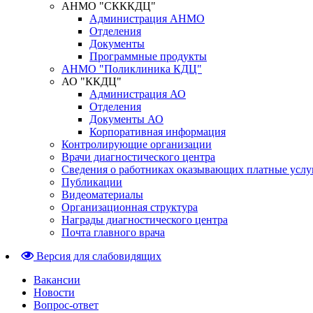
АНМО "СКККДЦ"
Администрация АНМО
Отделения
Документы
Программные продукты
АНМО "Поликлиника КДЦ"
АО "ККДЦ"
Администрация АО
Отделения
Документы АО
Корпоративная информация
Контролирующие организации
Врачи диагностического центра
Сведения о работниках оказывающих платные услу
Публикации
Видеоматериалы
Организационная структура
Награды диагностического центра
Почта главного врача
Версия для слабовидящих
Вакансии
Новости
Вопрос-ответ