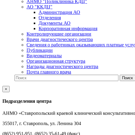
АНМО "Поликлиника КДЦ"
АО "ККДЦ"
Администрация АО
Отделения
Документы АО
Корпоративная информация
Контролирующие организации
Врачи диагностического центра
Сведения о работниках оказывающих платные услу
Публикации
Видеоматериалы
Организационная структура
Награды диагностического центра
Почта главного врача
×
Подразделения центра
АНМО «Ставропольский краевой клинический консультативно
355017, г. Ставрополь, ул. Ленина 304
(8652) 951-951, (8652) 35-61-49 (факс)