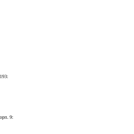
193:
орп. 9: