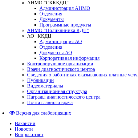
АНМО "СКККДЦ"
Администрация АНМО
Отделения
Документы
Программные продукты
АНМО "Поликлиника КДЦ"
АО "ККДЦ"
Администрация АО
Отделения
Документы АО
Корпоративная информация
Контролирующие организации
Врачи диагностического центра
Сведения о работниках оказывающих платные услу
Публикации
Видеоматериалы
Организационная структура
Награды диагностического центра
Почта главного врача
Версия для слабовидящих
Вакансии
Новости
Вопрос-ответ