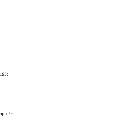
193:
орп. 9: