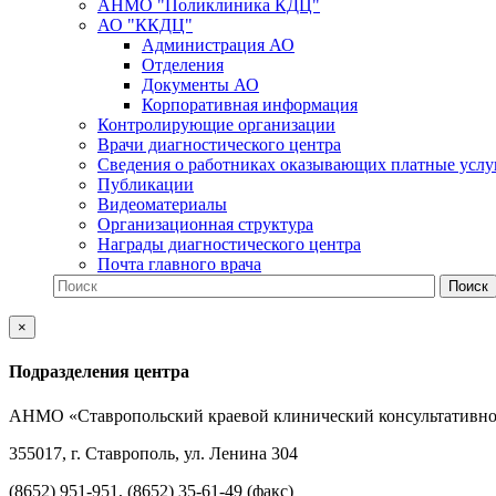
АНМО "Поликлиника КДЦ"
АО "ККДЦ"
Администрация АО
Отделения
Документы АО
Корпоративная информация
Контролирующие организации
Врачи диагностического центра
Сведения о работниках оказывающих платные услу
Публикации
Видеоматериалы
Организационная структура
Награды диагностического центра
Почта главного врача
×
Подразделения центра
АНМО «Ставропольский краевой клинический консультативно
355017, г. Ставрополь, ул. Ленина 304
(8652) 951-951, (8652) 35-61-49 (факс)