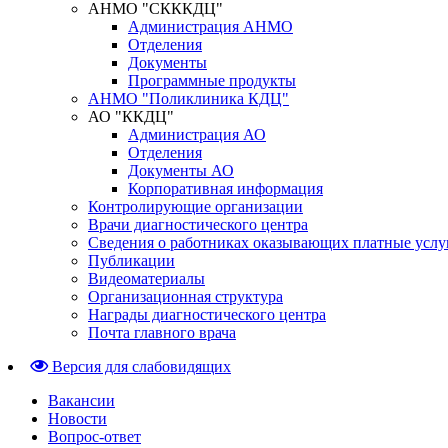
АНМО "СКККДЦ"
Администрация АНМО
Отделения
Документы
Программные продукты
АНМО "Поликлиника КДЦ"
АО "ККДЦ"
Администрация АО
Отделения
Документы АО
Корпоративная информация
Контролирующие организации
Врачи диагностического центра
Сведения о работниках оказывающих платные услу
Публикации
Видеоматериалы
Организационная структура
Награды диагностического центра
Почта главного врача
Версия для слабовидящих
Вакансии
Новости
Вопрос-ответ