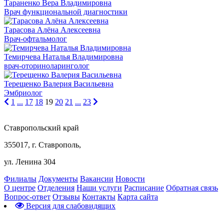
Тараненко Вера Владимировна
Врач функциональной диагностики
Тарасова Алёна Алексеевна
Врач-офтальмолог
Темирчева Наталья Владимировна
врач-оториноларинголог
Терещенко Валерия Васильевна
Эмбриолог
1
...
17
18
19
20
21
...
23
Ставропольский край
355017, г. Ставрополь,
ул. Ленина 304
Филиалы
Документы
Вакансии
Новости
О центре
Отделения
Наши услуги
Расписание
Обратная связь
Вопрос-ответ
Отзывы
Контакты
Карта сайта
Версия для слабовидящих
Предварительная запись