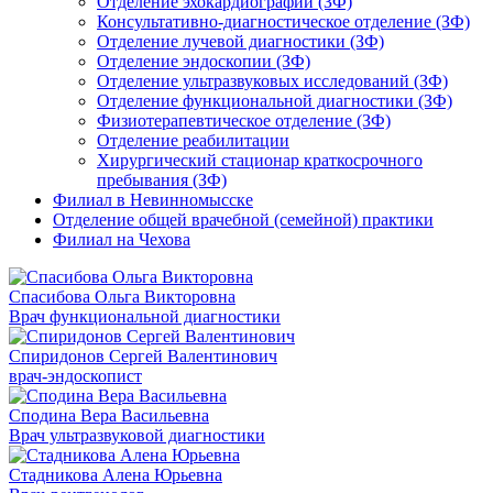
Отделение эхокардиографии (ЗФ)
Консультативно-диагностическое отделение (ЗФ)
Отделение лучевой диагностики (ЗФ)
Отделение эндоскопии (ЗФ)
Отделение ультразвуковых исследований (ЗФ)
Отделение функциональной диагностики (ЗФ)
Физиотерапевтическое отделение (ЗФ)
Отделение реабилитации
Хирургический стационар краткосрочного
пребывания (ЗФ)
Филиал в Невинномысске
Отделение общей врачебной (семейной) практики
Филиал на Чехова
Спасибова Ольга Викторовна
Врач функциональной диагностики
Спиридонов Сергей Валентинович
врач-эндоскопист
Сподина Вера Васильевна
Врач ультразвуковой диагностики
Стадникова Алена Юрьевна