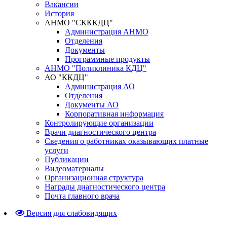
Вакансии
История
АНМО "СКККДЦ"
Администрация АНМО
Отделения
Документы
Программные продукты
АНМО "Поликлиника КДЦ"
АО "ККДЦ"
Администрация АО
Отделения
Документы АО
Корпоративная информация
Контролирующие организации
Врачи диагностического центра
Сведения о работниках оказывающих платные
услуги
Публикации
Видеоматериалы
Организационная структура
Награды диагностического центра
Почта главного врача
Версия для слабовидящих