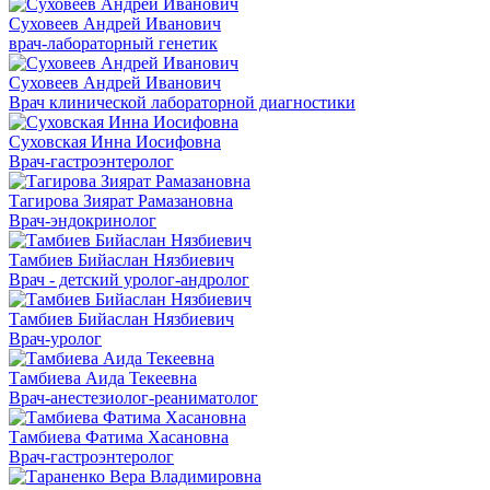
Суховеев Андрей Иванович
врач-лабораторный генетик
Суховеев Андрей Иванович
Врач клинической лабораторной диагностики
Суховская Инна Иосифовна
Врач-гастроэнтеролог
Тагирова Зиярат Рамазановна
Врач-эндокринолог
Тамбиев Бийаслан Нязбиевич
Врач - детский уролог-андролог
Тамбиев Бийаслан Нязбиевич
Врач-уролог
Тамбиева Аида Текеевна
Врач-анестезиолог-реаниматолог
Тамбиева Фатима Хасановна
Врач-гастроэнтеролог