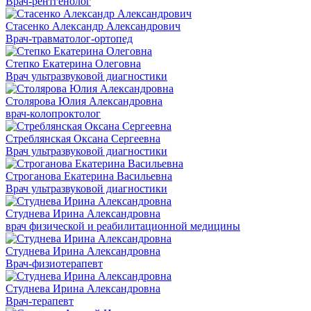
Врач-рентгенолог
Стасенко Александр Александрович
Врач-травматолог-ортопед
Степко Екатерина Олеговна
Врач ультразвуковой диагностики
Столярова Юлия Александровна
врач-колопроктолог
Стреблянская Оксана Сергеевна
Врач ультразвуковой диагностики
Строганова Екатерина Васильевна
Врач ультразвуковой диагностики
Студнева Ирина Александровна
врач физической и реабилитационной медицины
Студнева Ирина Александровна
Врач-физиотерапевт
Студнева Ирина Александровна
Врач-терапевт