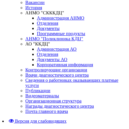
Вакансии
История
АНМО "СКККДЦ"
Администрация АНМО
Отделения
Документы
Программные продукты
АНМО "Поликлиника КДЦ"
АО "ККДЦ"
Администрация АО
Отделения
Документы АО
Корпоративная информация
Контролирующие организации
Врачи диагностического центра
Сведения о работниках оказывающих платные
услуги
Публикации
Видеоматериалы
Организационная структура
Награды диагностического центра
Почта главного врача
Версия для слабовидящих