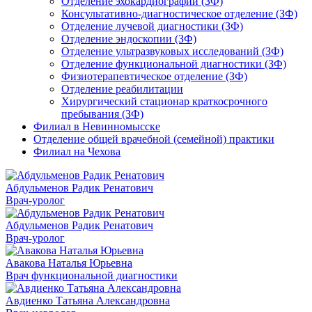
Отделение эхокардиографии (ЗФ)
Консультативно-диагностическое отделение (ЗФ)
Отделение лучевой диагностики (ЗФ)
Отделение эндоскопии (ЗФ)
Отделение ультразвуковых исследований (ЗФ)
Отделение функциональной диагностики (ЗФ)
Физиотерапевтическое отделение (ЗФ)
Отделение реабилитации
Хирургический стационар краткосрочного
пребывания (ЗФ)
Филиал в Невинномысске
Отделение общей врачебной (семейной) практики
Филиал на Чехова
Абдульменов Радик Ренатович
Врач-уролог
Абдульменов Радик Ренатович
Врач-уролог
Авакова Наталья Юрьевна
Врач функциональной диагностики
Авдиенко Татьяна Александровна