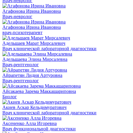
Врач-невролог
Агафонова Ирина Ивановна
Врач-невролог
Агафонова Ирина Ивановна
врач-психотерапевт
Адельшаев Марат Мирсалевич
Врач клинической лабораторной диагностики
Адельшаева Элина Мирсалевна
Врач-рентгенолог
Айрапетян Лидия Артуровна
Врач-рентгенолог
Айсакаева Зарема Маккашариповна
Биолог
Акиев Аскар Кельдимуратович
Врач клинической лабораторной диагностики
Аксененко Алла Игоревна
Врач функциональной диагностики