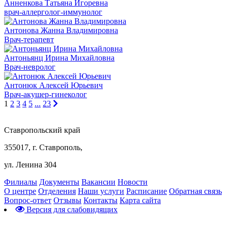
Анненкова Татьяна Игоревна
врач-аллерголог-иммунолог
Антонова Жанна Владимировна
Врач-терапевт
Антоньянц Ирина Михайловна
Врач-невролог
Антонюк Алексей Юрьевич
Врач-акушер-гинеколог
1
2
3
4
5
...
23
Ставропольский край
355017, г. Ставрополь,
ул. Ленина 304
Филиалы
Документы
Вакансии
Новости
О центре
Отделения
Наши услуги
Расписание
Обратная связь
Вопрос-ответ
Отзывы
Контакты
Карта сайта
Версия для слабовидящих
Предварительная запись