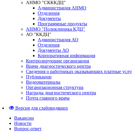
АНМО "СКККДЦ"
Администрация АНМО
Отделения
Документы
Программные продукты
АНМО "Поликлиника КДЦ"
АО "ККДЦ"
Администрация АО
Отделения
Документы АО
Корпоративная информация
Контролирующие организации
Врачи диагностического центра
Сведения о работниках оказывающих платные услу
Публикации
Видеоматериалы
Организационная структура
Награды диагностического центра
Почта главного врача
Версия для слабовидящих
Вакансии
Новости
Вопрос-ответ