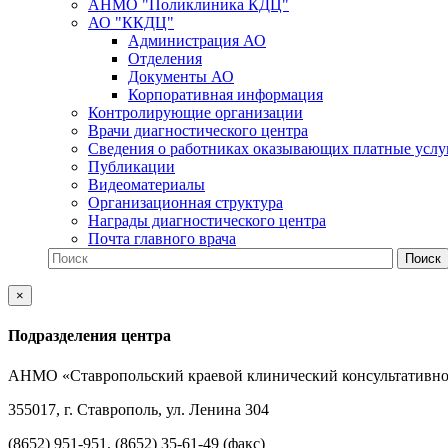
АНМО "Поликлиника КДЦ"
АО "ККДЦ"
Администрация АО
Отделения
Документы АО
Корпоративная информация
Контролирующие организации
Врачи диагностического центра
Сведения о работниках оказывающих платные услу
Публикации
Видеоматериалы
Организационная структура
Награды диагностического центра
Почта главного врача
×
Подразделения центра
АНМО «Ставропольский краевой клинический консультативно
355017, г. Ставрополь, ул. Ленина 304
(8652) 951-951, (8652) 35-61-49 (факс)