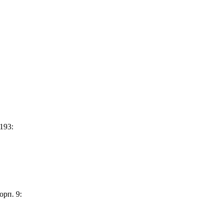
193:
орп. 9: