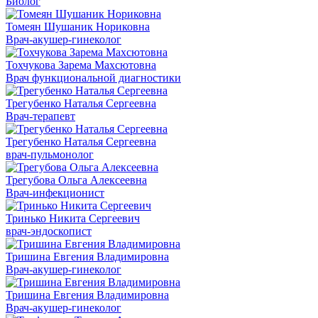
Биолог
Томеян Шушаник Нориковна
Врач-акушер-гинеколог
Тохчукова Зарема Махсютовна
Врач функциональной диагностики
Трегубенко Наталья Сергеевна
Врач-терапевт
Трегубенко Наталья Сергеевна
врач-пульмонолог
Трегубова Ольга Алексеевна
Врач-инфекционист
Тринько Никита Сергеевич
врач-эндоскопист
Тришина Евгения Владимировна
Врач-акушер-гинеколог
Тришина Евгения Владимировна
Врач-акушер-гинеколог