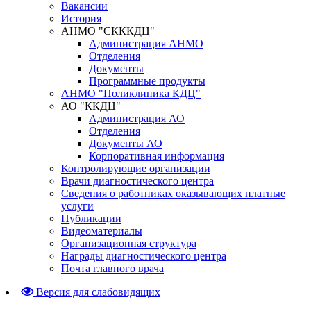
Вакансии
История
АНМО "СКККДЦ"
Администрация АНМО
Отделения
Документы
Программные продукты
АНМО "Поликлиника КДЦ"
АО "ККДЦ"
Администрация АО
Отделения
Документы АО
Корпоративная информация
Контролирующие организации
Врачи диагностического центра
Сведения о работниках оказывающих платные
услуги
Публикации
Видеоматериалы
Организационная структура
Награды диагностического центра
Почта главного врача
Версия для слабовидящих