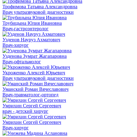
Трофимова Татьяна Александровна
Врач ультразвуковой диагностики
Трубицына Юлия Ивановна
Врач-гастроэнтеролог
Узденов Науруз Ахматович
Врач-хирург
Узденова Зумрат Жагапаровна
Врач-офтальмолог
Укроженко Алексей Юрьевич
Врач ультразвуковой диагностики
Уманский Роман Вячеславович
Врач-травматолог-ортопед
Умрихин Сергей Сергеевич
врач - детский хирург
Умрихин Сергей Сергеевич
Врач-хирург