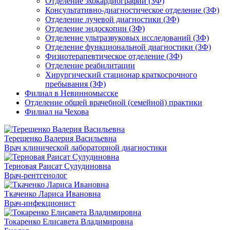
Отделение эхокардиографии (ЗФ)
Консультативно-диагностическое отделение (ЗФ)
Отделение лучевой диагностики (ЗФ)
Отделение эндоскопии (ЗФ)
Отделение ультразвуковых исследований (ЗФ)
Отделение функциональной диагностики (ЗФ)
Физиотерапевтическое отделение (ЗФ)
Отделение реабилитации
Хирургический стационар краткосрочного
пребывания (ЗФ)
Филиал в Невинномысске
Отделение общей врачебной (семейной) практики
Филиал на Чехова
Терещенко Валерия Васильевна
Врач клинической лабораторной диагностики
Терновая Раисат Сулудиновна
Врач-рентгенолог
Ткаченко Лариса Ивановна
Врач-инфекционист
Токаренко Елисавета Владимировна