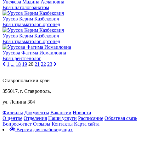
Унежева Мадина Аслановна
Врач-патологоанатом
Урусов Керим Казбекович
Врач-травматолог-ортопед
Урусов Керим Казбекович
Врач-травматолог-ортопед
Урусова Фатима Исмаиловна
Врач-рентгенолог
1
...
18
19
20
21
22
23
Ставропольский край
355017, г. Ставрополь,
ул. Ленина 304
Филиалы
Документы
Вакансии
Новости
О центре
Отделения
Наши услуги
Расписание
Обратная связь
Вопрос-ответ
Отзывы
Контакты
Карта сайта
Версия для слабовидящих
Предварительная запись