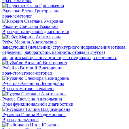
врач-гематолог
Радченко Елена Григорьевна
врач-гематолог
Ракович Светлана Умаровна
Врач ультразвуковой диагностики
Ребус Марина Анатольевна
заведующий (начальник) структурного подразделения (отдела,
отделения, лаборатории, кабинета, отряда и другое)
медицинской организации - врач-специалист, специалист
Рубайло Виталий Викторович
врач-стоматолог-ортопед
Рубайло Элеонора Леонидовна
Врач-стоматолог-терапевт
Рудева Светлана Анатольевна
Врач функциональной диагностики
Русакова Галина Владимировна
Врач-офтальмолог