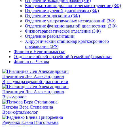
Отделение эхокардиографии (ЗФ)
Консультативно-диагностическое отделение (ЗФ)
Отделение лучевой диагностики (ЗФ)
Отделение эндоскопии (ЗФ)
Отделение ультразвуковых исследований (ЗФ)
Отделение функциональной диагностики (ЗФ)
Физиотерапевтическое отделение (ЗФ)
Отделение реабилитации
Хирургический стационар краткосрочного
пребывания (ЗФ)
Филиал в Невинномысске
Отделение общей врачебной (семейной) практики
Филиал на Чехова
Пчелинцев Лев Александрович
Врач ультразвуковой диагностики
Пчелинцев Лев Александрович
Врач-уролог
Пяткова Вера Степановна
Врач-офтальмолог
Радченко Елена Григорьевна