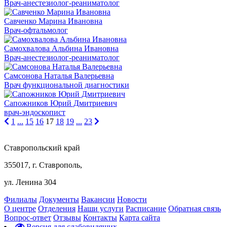
Врач-анестезиолог-реаниматолог
Савченко Марина Ивановна
Врач-офтальмолог
Самохвалова Альбина Ивановна
Врач-анестезиолог-реаниматолог
Самсонова Наталья Валерьевна
Врач функциональной диагностики
Сапожников Юрий Дмитриевич
врач-эндоскопист
1
...
15
16
17
18
19
...
23
Ставропольский край
355017, г. Ставрополь,
ул. Ленина 304
Филиалы
Документы
Вакансии
Новости
О центре
Отделения
Наши услуги
Расписание
Обратная связь
Вопрос-ответ
Отзывы
Контакты
Карта сайта
Версия для слабовидящих