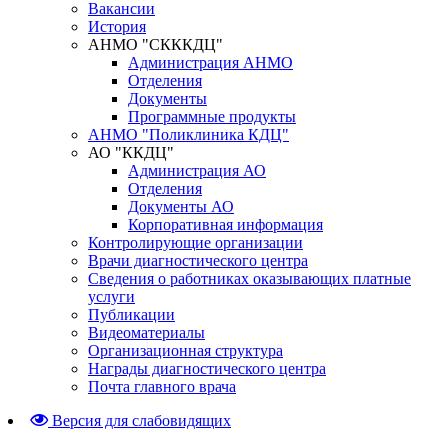
Вакансии
История
АНМО "СКККДЦ"
Администрация АНМО
Отделения
Документы
Программные продукты
АНМО "Поликлиника КДЦ"
АО "ККДЦ"
Администрация АО
Отделения
Документы АО
Корпоративная информация
Контролирующие организации
Врачи диагностического центра
Сведения о работниках оказывающих платные
услуги
Публикации
Видеоматериалы
Организационная структура
Награды диагностического центра
Почта главного врача
Версия для слабовидящих