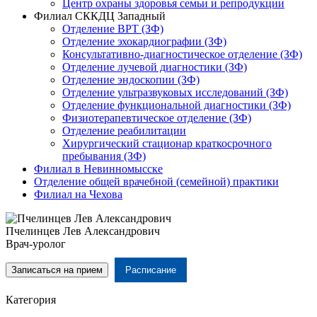
Центр охраны здоровья семьи и репродукции
Филиал СККДЦ Западный
Отделение ВРТ (ЗФ)
Отделение эхокардиографии (ЗФ)
Консультативно-диагностическое отделение (ЗФ)
Отделение лучевой диагностики (ЗФ)
Отделение эндоскопии (ЗФ)
Отделение ультразвуковых исследований (ЗФ)
Отделение функциональной диагностики (ЗФ)
Физиотерапевтическое отделение (ЗФ)
Отделение реабилитации
Хирургический стационар краткосрочного
пребывания (ЗФ)
Филиал в Невинномысске
Отделение общей врачебной (семейной) практики
Филиал на Чехова
Пчелинцев Лев Александрович
Врач-уролог
Записаться на прием
Расписание
Категория