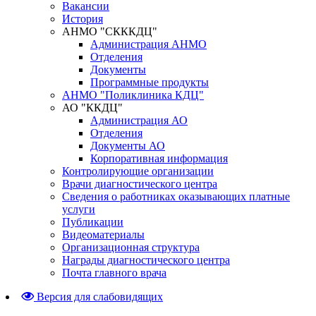
Вакансии
История
АНМО "СКККДЦ"
Администрация АНМО
Отделения
Документы
Программные продукты
АНМО "Поликлиника КДЦ"
АО "ККДЦ"
Администрация АО
Отделения
Документы АО
Корпоративная информация
Контролирующие организации
Врачи диагностического центра
Сведения о работниках оказывающих платные
услуги
Публикации
Видеоматериалы
Организационная структура
Награды диагностического центра
Почта главного врача
Версия для слабовидящих