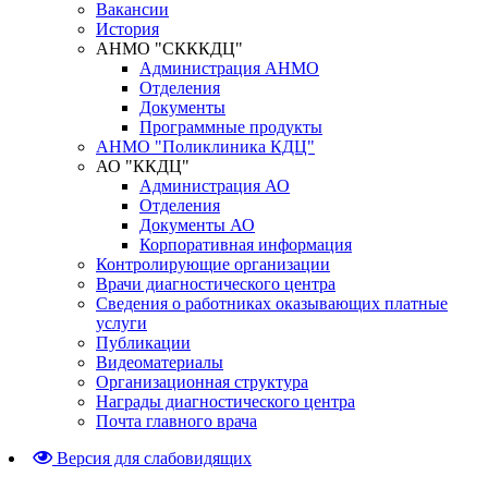
Вакансии
История
АНМО "СКККДЦ"
Администрация АНМО
Отделения
Документы
Программные продукты
АНМО "Поликлиника КДЦ"
АО "ККДЦ"
Администрация АО
Отделения
Документы АО
Корпоративная информация
Контролирующие организации
Врачи диагностического центра
Сведения о работниках оказывающих платные
услуги
Публикации
Видеоматериалы
Организационная структура
Награды диагностического центра
Почта главного врача
Версия для слабовидящих