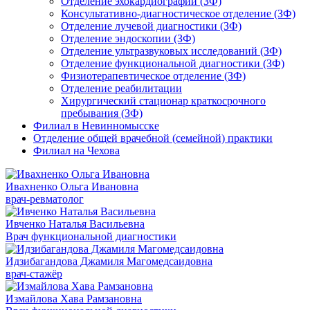
Отделение эхокардиографии (ЗФ)
Консультативно-диагностическое отделение (ЗФ)
Отделение лучевой диагностики (ЗФ)
Отделение эндоскопии (ЗФ)
Отделение ультразвуковых исследований (ЗФ)
Отделение функциональной диагностики (ЗФ)
Физиотерапевтическое отделение (ЗФ)
Отделение реабилитации
Хирургический стационар краткосрочного
пребывания (ЗФ)
Филиал в Невинномысске
Отделение общей врачебной (семейной) практики
Филиал на Чехова
Ивахненко Ольга Ивановна
врач-ревматолог
Ивченко Наталья Васильевна
Врач функциональной диагностики
Идзибагандова Джамиля Магомедсаидовна
врач-стажёр
Измайлова Хава Рамзановна