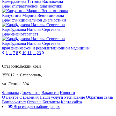
Камерджиева Татьяна Васильевна
Врач ультразвуковой диагностики
Капустина Марина Вениаминовна
Врач функциональной диагностики
Карабудакова Наталья Сергеевна
Врач-физиотерапевт
Карабудакова Наталья Сергеевна
врач физической и реабилитационной медицины
1
...
7
8
9
10
11
...
23
Ставропольский край
355017, г. Ставрополь,
ул. Ленина 304
Филиалы
Документы
Вакансии
Новости
О центре
Отделения
Наши услуги
Расписание
Обратная связь
Вопрос-ответ
Отзывы
Контакты
Карта сайта
Версия для слабовидящих
Предварительная запись