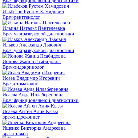
Врач функциональной диагностики
Ильбеков Рустем Хамидович
Врач-рентгенолог
Ильина Наталья Пантелеевна
Врач ультразвуковой диагностики
Ильков Александр Львович
Врач ультразвуковой диагностики
Ионова Жанна Псабидовна
Врач-эндокринолог
Исаев Владимир Игоревич
Врач-стоматолог
Исаева Аида Иллабереновна
Врач функциональной диагностики
Исаева Айтен Алик Кызы
врач-эндоскопист
Ищенко Виктория Андреевна
врач-стажёр