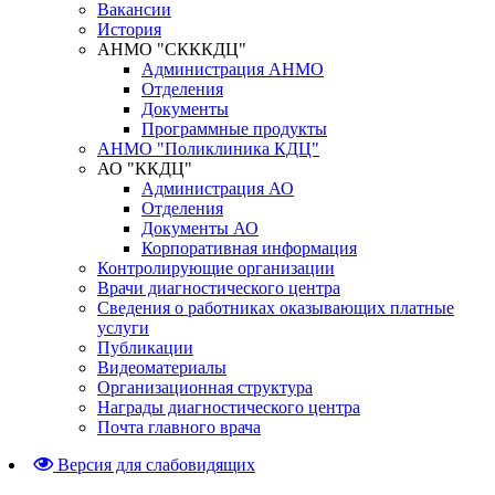
Вакансии
История
АНМО "СКККДЦ"
Администрация АНМО
Отделения
Документы
Программные продукты
АНМО "Поликлиника КДЦ"
АО "ККДЦ"
Администрация АО
Отделения
Документы АО
Корпоративная информация
Контролирующие организации
Врачи диагностического центра
Сведения о работниках оказывающих платные
услуги
Публикации
Видеоматериалы
Организационная структура
Награды диагностического центра
Почта главного врача
Версия для слабовидящих