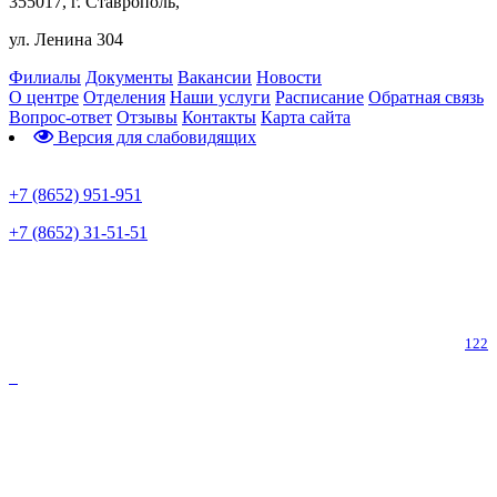
355017, г. Ставрополь,
ул. Ленина 304
Филиалы
Документы
Вакансии
Новости
О центре
Отделения
Наши услуги
Расписание
Обратная связь
Вопрос-ответ
Отзывы
Контакты
Карта сайта
Версия для слабовидящих
Предварительная запись
+7 (8652) 951-951
+7 (8652) 31-51-51
Телефон горячей линии по коронавирусу
122