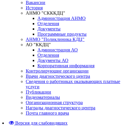
Вакансии
История
АНМО "СКККДЦ"
Администрация АНМО
Отделения
Документы
Программные продукты
АНМО "Поликлиника КДЦ"
АО "ККДЦ"
Администрация АО
Отделения
Документы АО
Корпоративная информация
Контролирующие организации
Врачи диагностического центра
Сведения о работниках оказывающих платные
услуги
Публикации
Видеоматериалы
Организационная структура
Награды диагностического центра
Почта главного врача
Версия для слабовидящих