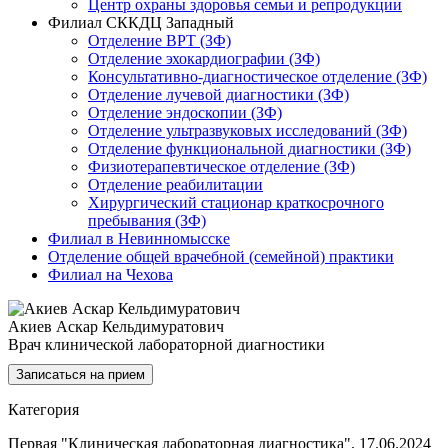
Центр охраны здоровья семьи и репродукции
Филиал СККДЦ Западный
Отделение ВРТ (ЗФ)
Отделение эхокардиографии (ЗФ)
Консультативно-диагностическое отделение (ЗФ)
Отделение лучевой диагностики (ЗФ)
Отделение эндоскопии (ЗФ)
Отделение ультразвуковых исследований (ЗФ)
Отделение функциональной диагностики (ЗФ)
Физиотерапевтическое отделение (ЗФ)
Отделение реабилитации
Хирургический стационар краткосрочного
пребывания (ЗФ)
Филиал в Невинномысске
Отделение общей врачебной (семейной) практики
Филиал на Чехова
Акиев Аскар Кельдимуратович
Врач клинической лабораторной диагностики
Записаться на прием
Категория
Первая "Клиническая лабораторная диагностика", 17.06.2024