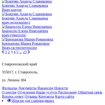
Бояхчян Анаида Славиковна
Врач-хирург
Бояхчян Анаида Славиковна
врач-эндоскопист
Брацилло Елена Николаевна
врач-гематолог
Брюханова Мария Романовна
Врач-гастроэнтеролог
1
2
3
4
5
...
23
Ставропольский край
355017, г. Ставрополь,
ул. Ленина 304
Филиалы
Документы
Вакансии
Новости
О центре
Отделения
Наши услуги
Расписание
Обратная связь
Вопрос-ответ
Отзывы
Контакты
Карта сайта
Версия для слабовидящих