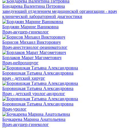
Бондарева Валентина Петровна
заведующий отделением медицинской организации - врач
клинической лабораторной диагностики
Борджян Марине Ваниковна
Врач-акушер-гинеколог
Борисов Михаил Викторович
Врач-анестезиолог-реаниматолог
Борлаков Марат Магометович
Врач-нейрохирург
Боровицкая Татьяна Александровна
врач - детский хирург
Боровицкая Татьяна Александровна
Врач - детский уролог-андролог
Боровицкая Татьяна Александровна
Врач-уролог
Бочкарева Марина Анатольевна
Врач-акушер-гинеколог