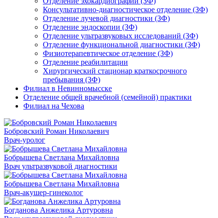
Отделение эхокардиографии (ЗФ)
Консультативно-диагностическое отделение (ЗФ)
Отделение лучевой диагностики (ЗФ)
Отделение эндоскопии (ЗФ)
Отделение ультразвуковых исследований (ЗФ)
Отделение функциональной диагностики (ЗФ)
Физиотерапевтическое отделение (ЗФ)
Отделение реабилитации
Хирургический стационар краткосрочного
пребывания (ЗФ)
Филиал в Невинномысске
Отделение общей врачебной (семейной) практики
Филиал на Чехова
Бобровский Роман Николаевич
Врач-уролог
Бобрышева Светлана Михайловна
Врач ультразвуковой диагностики
Бобрышева Светлана Михайловна
Врач-акушер-гинеколог
Богданова Анжелика Артуровна