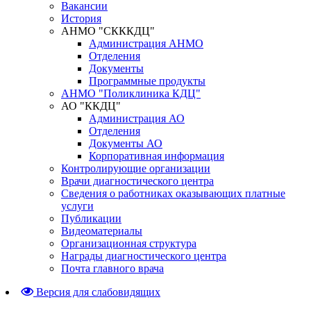
Вакансии
История
АНМО "СКККДЦ"
Администрация АНМО
Отделения
Документы
Программные продукты
АНМО "Поликлиника КДЦ"
АО "ККДЦ"
Администрация АО
Отделения
Документы АО
Корпоративная информация
Контролирующие организации
Врачи диагностического центра
Сведения о работниках оказывающих платные
услуги
Публикации
Видеоматериалы
Организационная структура
Награды диагностического центра
Почта главного врача
Версия для слабовидящих