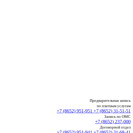
Предварительная запись
по платным услугам
+7 (8652)
951-951
+7 (8652)
31-51-51
Запись по ОМС
+7 (8652)
237-000
Договорной отдел
+7 (8652)
951-941
+7 (8652)
31-68-41