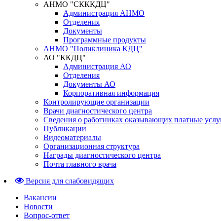
АНМО "СКККДЦ"
Администрация АНМО
Отделения
Документы
Программные продукты
АНМО "Поликлиника КДЦ"
АО "ККДЦ"
Администрация АО
Отделения
Документы АО
Корпоративная информация
Контролирующие организации
Врачи диагностического центра
Сведения о работниках оказывающих платные услу
Публикации
Видеоматериалы
Организационная структура
Награды диагностического центра
Почта главного врача
Версия для слабовидящих
Вакансии
Новости
Вопрос-ответ