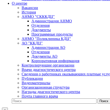
О центре
Вакансии
История
АНМО "СКККДЦ"
Администрация АНМО
Отделения
Документы
Программные продукты
АНМО "Поликлиника КДЦ"
АО "ККДЦ"
Администрация АО
Отделения
Документы АО
Корпоративная информация
Контролирующие организации
Врачи диагностического центра
Сведения о работниках оказывающих платные услу
Публикации
Видеоматериалы
Организационная структура
Награды диагностического центра
Почта главного врача