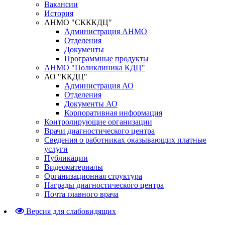
Вакансии
История
АНМО "СКККДЦ"
Администрация АНМО
Отделения
Документы
Программные продукты
АНМО "Поликлиника КДЦ"
АО "ККДЦ"
Администрация АО
Отделения
Документы АО
Корпоративная информация
Контролирующие организации
Врачи диагностического центра
Сведения о работниках оказывающих платные
услуги
Публикации
Видеоматериалы
Организационная структура
Награды диагностического центра
Почта главного врача
Версия для слабовидящих