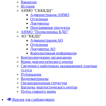
Вакансии
История
АНМО "СКККДЦ"
Администрация АНМО
Отделения
Документы
Программные продукты
АНМО "Поликлиника КДЦ"
АО "ККДЦ"
Администрация АО
Отделения
Документы АО
Корпоративная информация
Контролирующие организации
Врачи диагностического центра
Сведения о работниках оказывающих платные
услуги
Публикации
Видеоматериалы
Организационная структура
Награды диагностического центра
Почта главного врача
Версия для слабовидящих