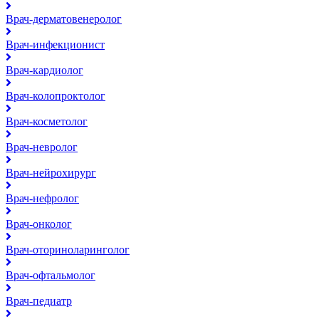
Врач-дерматовенеролог
Врач-инфекционист
Врач-кардиолог
Врач-колопроктолог
Врач-косметолог
Врач-невролог
Врач-нейрохирург
Врач-нефролог
Врач-онколог
Врач-оториноларинголог
Врач-офтальмолог
Врач-педиатр