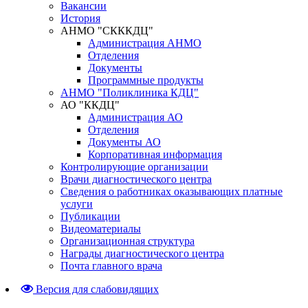
Вакансии
История
АНМО "СКККДЦ"
Администрация АНМО
Отделения
Документы
Программные продукты
АНМО "Поликлиника КДЦ"
АО "ККДЦ"
Администрация АО
Отделения
Документы АО
Корпоративная информация
Контролирующие организации
Врачи диагностического центра
Сведения о работниках оказывающих платные
услуги
Публикации
Видеоматериалы
Организационная структура
Награды диагностического центра
Почта главного врача
Версия для слабовидящих