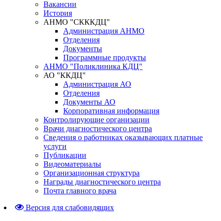
Вакансии
История
АНМО "СКККДЦ"
Администрация АНМО
Отделения
Документы
Программные продукты
АНМО "Поликлиника КДЦ"
АО "ККДЦ"
Администрация АО
Отделения
Документы АО
Корпоративная информация
Контролирующие организации
Врачи диагностического центра
Сведения о работниках оказывающих платные
услуги
Публикации
Видеоматериалы
Организационная структура
Награды диагностического центра
Почта главного врача
Версия для слабовидящих