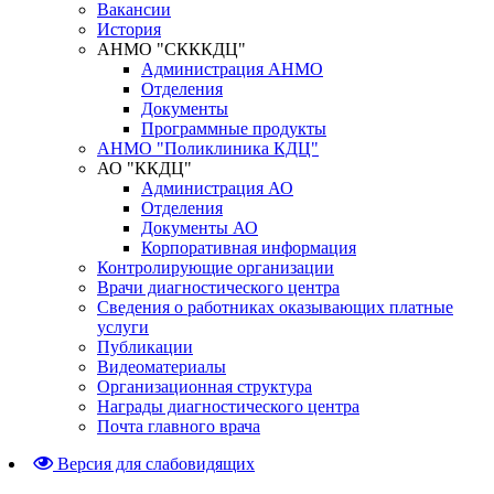
Вакансии
История
АНМО "СКККДЦ"
Администрация АНМО
Отделения
Документы
Программные продукты
АНМО "Поликлиника КДЦ"
АО "ККДЦ"
Администрация АО
Отделения
Документы АО
Корпоративная информация
Контролирующие организации
Врачи диагностического центра
Сведения о работниках оказывающих платные
услуги
Публикации
Видеоматериалы
Организационная структура
Награды диагностического центра
Почта главного врача
Версия для слабовидящих