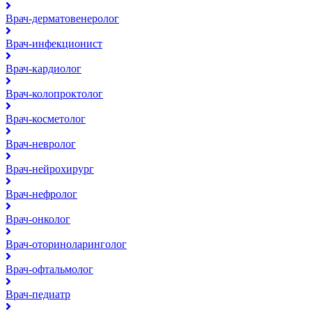
Врач-дерматовенеролог
Врач-инфекционист
Врач-кардиолог
Врач-колопроктолог
Врач-косметолог
Врач-невролог
Врач-нейрохирург
Врач-нефролог
Врач-онколог
Врач-оториноларинголог
Врач-офтальмолог
Врач-педиатр