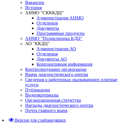
Вакансии
История
АНМО "СКККДЦ"
Администрация АНМО
Отделения
Документы
Программные продукты
АНМО "Поликлиника КДЦ"
АО "ККДЦ"
Администрация АО
Отделения
Документы АО
Корпоративная информация
Контролирующие организации
Врачи диагностического центра
Сведения о работниках оказывающих платные
услуги
Публикации
Видеоматериалы
Организационная структура
Награды диагностического центра
Почта главного врача
Версия для слабовидящих