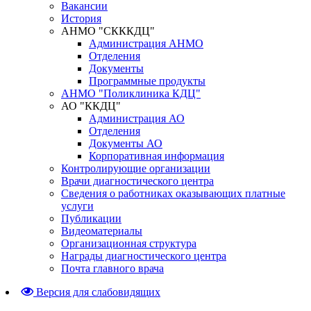
Вакансии
История
АНМО "СКККДЦ"
Администрация АНМО
Отделения
Документы
Программные продукты
АНМО "Поликлиника КДЦ"
АО "ККДЦ"
Администрация АО
Отделения
Документы АО
Корпоративная информация
Контролирующие организации
Врачи диагностического центра
Сведения о работниках оказывающих платные
услуги
Публикации
Видеоматериалы
Организационная структура
Награды диагностического центра
Почта главного врача
Версия для слабовидящих