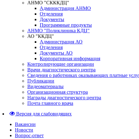
АНМО "СКККДЦ"
Администрация АНМО
Отделения
Документы
Программные продукты
АНМО "Поликлиника КДЦ"
АО "ККДЦ"
Администрация АО
Отделения
Документы АО
Корпоративная информация
Контролирующие организации
Врачи диагностического центра
Сведения о работниках оказывающих платные услу
Публикации
Видеоматериалы
Организационная структура
Награды диагностического центра
Почта главного врача
Версия для слабовидящих
Вакансии
Новости
Вопрос-ответ