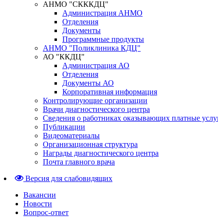
АНМО "СКККДЦ"
Администрация АНМО
Отделения
Документы
Программные продукты
АНМО "Поликлиника КДЦ"
АО "ККДЦ"
Администрация АО
Отделения
Документы АО
Корпоративная информация
Контролирующие организации
Врачи диагностического центра
Сведения о работниках оказывающих платные услу
Публикации
Видеоматериалы
Организационная структура
Награды диагностического центра
Почта главного врача
Версия для слабовидящих
Вакансии
Новости
Вопрос-ответ