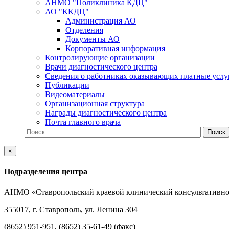
АНМО "Поликлиника КДЦ"
АО "ККДЦ"
Администрация АО
Отделения
Документы АО
Корпоративная информация
Контролирующие организации
Врачи диагностического центра
Сведения о работниках оказывающих платные услу
Публикации
Видеоматериалы
Организационная структура
Награды диагностического центра
Почта главного врача
×
Подразделения центра
АНМО «Ставропольский краевой клинический консультативно
355017, г. Ставрополь, ул. Ленина 304
(8652) 951-951, (8652) 35-61-49 (факс)