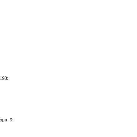
193:
орп. 9: