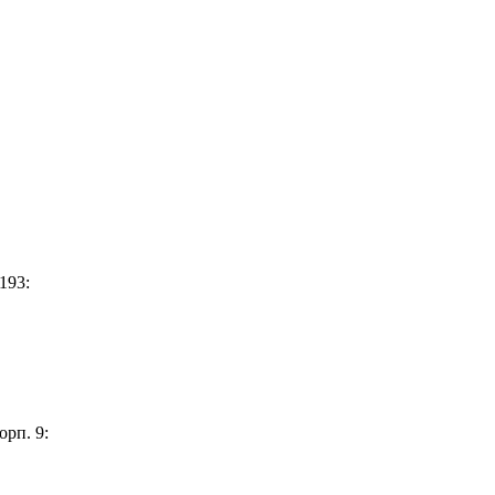
193:
орп. 9: