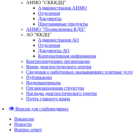
АНМО "СКККДЦ"
Администрация АНМО
Отделения
Документы
Программные продукты
АНМО "Поликлиника КДЦ"
АО "ККДЦ"
Администрация АО
Отделения
Документы АО
Корпоративная информация
Контролирующие организации
Врачи диагностического центра
Сведения о работниках оказывающих платные услу
Публикации
Видеоматериалы
Организационная структура
Награды диагностического центра
Почта главного врача
Версия для слабовидящих
Вакансии
Новости
Вопрос-ответ