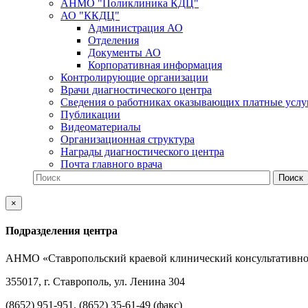
АНМО "Поликлиника КДЦ"
АО "ККДЦ"
Администрация АО
Отделения
Документы АО
Корпоративная информация
Контролирующие организации
Врачи диагностического центра
Сведения о работниках оказывающих платные услу
Публикации
Видеоматериалы
Организационная структура
Награды диагностического центра
Почта главного врача
×
Подразделения центра
АНМО «Ставропольский краевой клинический консультативно
355017, г. Ставрополь, ул. Ленина 304
(8652) 951-951, (8652) 35-61-49 (факс)