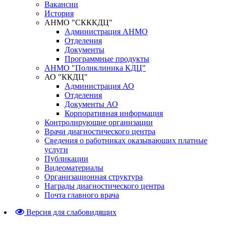
Вакансии
История
АНМО "СКККДЦ"
Администрация АНМО
Отделения
Документы
Программные продукты
АНМО "Поликлиника КДЦ"
АО "ККДЦ"
Администрация АО
Отделения
Документы АО
Корпоративная информация
Контролирующие организации
Врачи диагностического центра
Сведения о работниках оказывающих платные
услуги
Публикации
Видеоматериалы
Организационная структура
Награды диагностического центра
Почта главного врача
Версия для слабовидящих