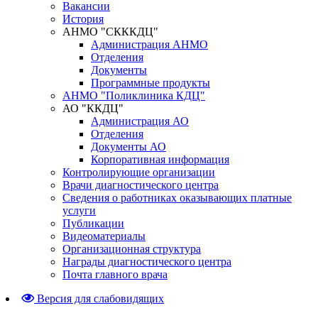
Вакансии
История
АНМО "СКККДЦ"
Администрация АНМО
Отделения
Документы
Программные продукты
АНМО "Поликлиника КДЦ"
АО "ККДЦ"
Администрация АО
Отделения
Документы АО
Корпоративная информация
Контролирующие организации
Врачи диагностического центра
Сведения о работниках оказывающих платные
услуги
Публикации
Видеоматериалы
Организационная структура
Награды диагностического центра
Почта главного врача
Версия для слабовидящих