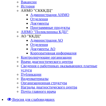
Вакансии
История
АНМО "СКККДЦ"
Администрация АНМО
Отделения
Документы
Программные продукты
АНМО "Поликлиника КДЦ"
АО "ККДЦ"
Администрация АО
Отделения
Документы АО
Корпоративная информация
Контролирующие организации
Врачи диагностического центра
Сведения о работниках оказывающих платные
услуги
Публикации
Видеоматериалы
Организационная структура
Награды диагностического центра
Почта главного врача
Версия для слабовидящих