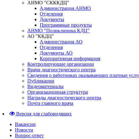
АНМО "СКККДЦ"
Администрация АНМО
Отделения
Документы
Программные продукты
АНМО "Поликлиника КДЦ"
АО "ККДЦ"
Администрация АО
Отделения
Документы АО
Корпоративная информация
Контролирующие организации
Врачи диагностического центра
Сведения о работниках оказывающих платные услу
Публикации
Видеоматериалы
Организационная структура
Награды диагностического центра
Почта главного врача
Версия для слабовидящих
Вакансии
Новости
Вопрос-ответ