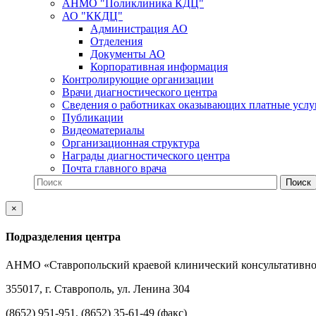
АНМО "Поликлиника КДЦ"
АО "ККДЦ"
Администрация АО
Отделения
Документы АО
Корпоративная информация
Контролирующие организации
Врачи диагностического центра
Сведения о работниках оказывающих платные услу
Публикации
Видеоматериалы
Организационная структура
Награды диагностического центра
Почта главного врача
×
Подразделения центра
АНМО «Ставропольский краевой клинический консультативно
355017, г. Ставрополь, ул. Ленина 304
(8652) 951-951, (8652) 35-61-49 (факс)