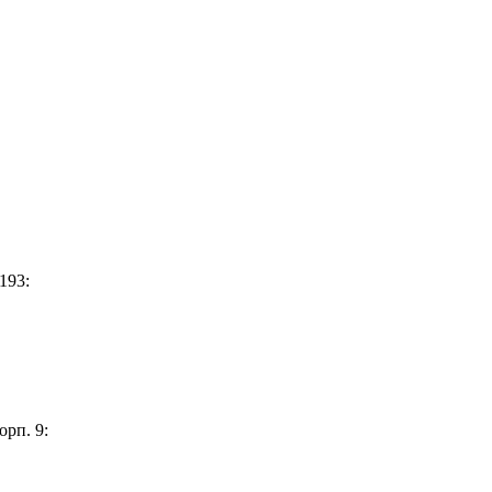
193:
орп. 9: