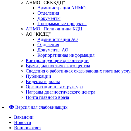
АНМО "СКККДЦ"
Администрация АНМО
Отделения
Документы
Программные продукты
АНМО "Поликлиника КДЦ"
АО "ККДЦ"
Администрация АО
Отделения
Документы АО
Корпоративная информация
Контролирующие организации
Врачи диагностического центра
Сведения о работниках оказывающих платные услу
Публикации
Видеоматериалы
Организационная структура
Награды диагностического центра
Почта главного врача
Версия для слабовидящих
Вакансии
Новости
Вопрос-ответ