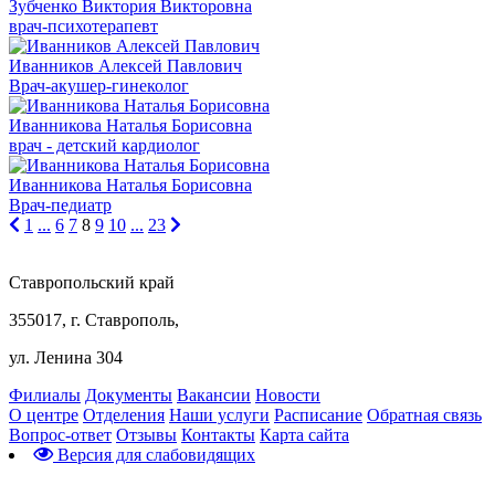
Зубченко Виктория Викторовна
врач-психотерапевт
Иванников Алексей Павлович
Врач-акушер-гинеколог
Иванникова Наталья Борисовна
врач - детский кардиолог
Иванникова Наталья Борисовна
Врач-педиатр
1
...
6
7
8
9
10
...
23
Ставропольский край
355017, г. Ставрополь,
ул. Ленина 304
Филиалы
Документы
Вакансии
Новости
О центре
Отделения
Наши услуги
Расписание
Обратная связь
Вопрос-ответ
Отзывы
Контакты
Карта сайта
Версия для слабовидящих
Предварительная запись