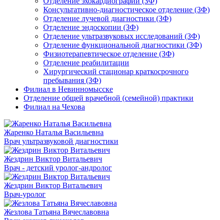
Отделение эхокардиографии (ЗФ)
Консультативно-диагностическое отделение (ЗФ)
Отделение лучевой диагностики (ЗФ)
Отделение эндоскопии (ЗФ)
Отделение ультразвуковых исследований (ЗФ)
Отделение функциональной диагностики (ЗФ)
Физиотерапевтическое отделение (ЗФ)
Отделение реабилитации
Хирургический стационар краткосрочного
пребывания (ЗФ)
Филиал в Невинномысске
Отделение общей врачебной (семейной) практики
Филиал на Чехова
Жаренко Наталья Васильевна
Врач ультразвуковой диагностики
Жездрин Виктор Витальевич
Врач - детский уролог-андролог
Жездрин Виктор Витальевич
Врач-уролог
Жезлова Татьяна Вячеславовна