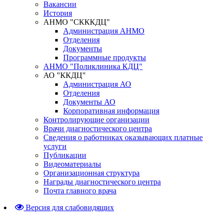
Вакансии
История
АНМО "СКККДЦ"
Администрация АНМО
Отделения
Документы
Программные продукты
АНМО "Поликлиника КДЦ"
АО "ККДЦ"
Администрация АО
Отделения
Документы АО
Корпоративная информация
Контролирующие организации
Врачи диагностического центра
Сведения о работниках оказывающих платные
услуги
Публикации
Видеоматериалы
Организационная структура
Награды диагностического центра
Почта главного врача
Версия для слабовидящих