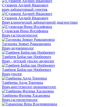
Суховеев Андрей Иванович
врач-лабораторный генетик
Суховеев Андрей Иванович
Врач клинической лабораторной диагностики
Суховская Инна Иосифовна
Врач-гастроэнтеролог
Тагирова Зиярат Рамазановна
Врач-эндокринолог
Тамбиев Бийаслан Нязбиевич
Врач - детский уролог-андролог
Тамбиев Бийаслан Нязбиевич
Врач-уролог
Тамбиева Аида Текеевна
Врач-анестезиолог-реаниматолог
Тамбиева Фатима Хасановна
Врач-гастроэнтеролог