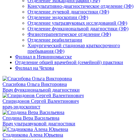
Отделение эхокардиографии (ЗФ)
Консультативно-диагностическое отделение (ЗФ)
Отделение лучевой диагностики (ЗФ)
Отделение эндоскопии (ЗФ)
Отделение ультразвуковых исследований (ЗФ)
Отделение функциональной диагностики (ЗФ)
Физиотерапевтическое отделение (ЗФ)
Отделение реабилитации
Хирургический стационар краткосрочного
пребывания (ЗФ)
Филиал в Невинномысске
Отделение общей врачебной (семейной) практики
Филиал на Чехова
Спасибова Ольга Викторовна
Врач функциональной диагностики
Спиридонов Сергей Валентинович
врач-эндоскопист
Сподина Вера Васильевна
Врач ультразвуковой диагностики
Стадникова Алена Юрьевна