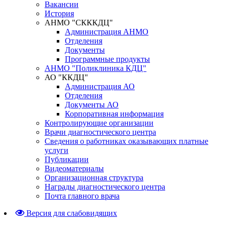
Вакансии
История
АНМО "СКККДЦ"
Администрация АНМО
Отделения
Документы
Программные продукты
АНМО "Поликлиника КДЦ"
АО "ККДЦ"
Администрация АО
Отделения
Документы АО
Корпоративная информация
Контролирующие организации
Врачи диагностического центра
Сведения о работниках оказывающих платные
услуги
Публикации
Видеоматериалы
Организационная структура
Награды диагностического центра
Почта главного врача
Версия для слабовидящих