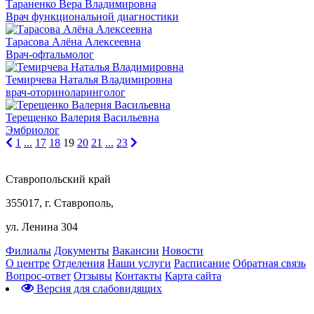
Тараненко Вера Владимировна
Врач функциональной диагностики
Тарасова Алёна Алексеевна
Врач-офтальмолог
Темирчева Наталья Владимировна
врач-оториноларинголог
Терещенко Валерия Васильевна
Эмбриолог
1
...
17
18
19
20
21
...
23
Ставропольский край
355017, г. Ставрополь,
ул. Ленина 304
Филиалы
Документы
Вакансии
Новости
О центре
Отделения
Наши услуги
Расписание
Обратная связь
Вопрос-ответ
Отзывы
Контакты
Карта сайта
Версия для слабовидящих
Предварительная запись