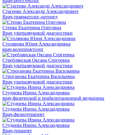
Врач-рентгенолог
Стасенко Александр Александрович
Врач-травматолог-ортопед
Степко Екатерина Олеговна
Врач ультразвуковой диагностики
Столярова Юлия Александровна
врач-колопроктолог
Стреблянская Оксана Сергеевна
Врач ультразвуковой диагностики
Строганова Екатерина Васильевна
Врач ультразвуковой диагностики
Студнева Ирина Александровна
врач физической и реабилитационной медицины
Студнева Ирина Александровна
Врач-физиотерапевт
Студнева Ирина Александровна
Врач-терапевт