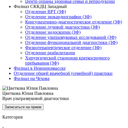
Центр охраны здоровья семьи и репродукции
Филиал СККДЦ Западный
Отделение ВРТ (ЗФ)
Отделение эхокардиографии (ЗФ)
Консультативно-диагностическое отделение (ЗФ)
Отделение лучевой диагностики (ЗФ)
Отделение эндоскопии (ЗФ)
Отделение ультразвуковых исследований (ЗФ)
Отделение функциональной диагностики (ЗФ)
Физиотерапевтическое отделение (ЗФ)
Отделение реабилитации
Хирургический стационар краткосрочного
пребывания (ЗФ)
Филиал в Невинномысске
Отделение общей врачебной (семейной) практики
Филиал на Чехова
Цветкова Юлия Павловна
Врач ультразвуковой диагностики
Записаться на прием
Категория
-