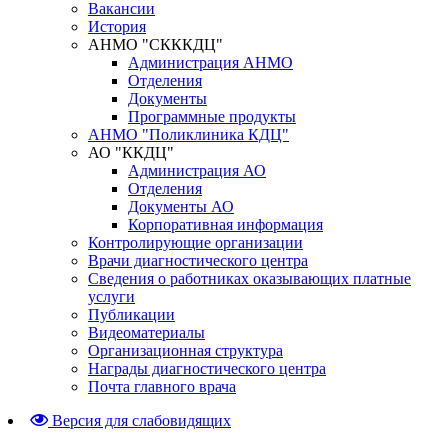
Вакансии
История
АНМО "СКККДЦ"
Администрация АНМО
Отделения
Документы
Программные продукты
АНМО "Поликлиника КДЦ"
АО "ККДЦ"
Администрация АО
Отделения
Документы АО
Корпоративная информация
Контролирующие организации
Врачи диагностического центра
Сведения о работниках оказывающих платные
услуги
Публикации
Видеоматериалы
Организационная структура
Награды диагностического центра
Почта главного врача
Версия для слабовидящих