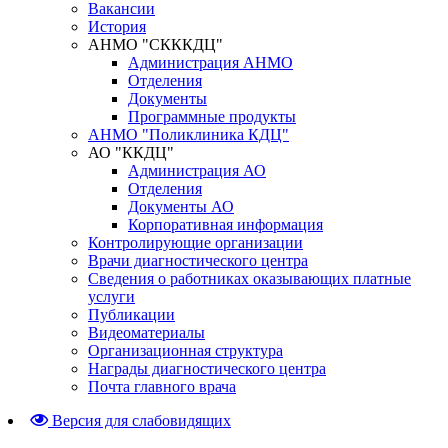
Вакансии
История
АНМО "СКККДЦ"
Администрация АНМО
Отделения
Документы
Программные продукты
АНМО "Поликлиника КДЦ"
АО "ККДЦ"
Администрация АО
Отделения
Документы АО
Корпоративная информация
Контролирующие организации
Врачи диагностического центра
Сведения о работниках оказывающих платные
услуги
Публикации
Видеоматериалы
Организационная структура
Награды диагностического центра
Почта главного врача
Версия для слабовидящих