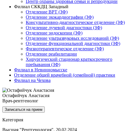
Центр охраны здоровья семьи и репродукции
Филиал СККДЦ Западный
Отделение ВРТ (ЗФ)
Отделение эхокардиографии (ЗФ)
Консультативно-диагностическое отделение (ЗФ)
Отделение лучевой диагностики (ЗФ)
Отделение эндоскопии (ЗФ)
Отделение ультразвуковых исследований (ЗФ)
Отделение функциональной диагностики (ЗФ)
Физиотерапевтическое отделение (ЗФ)
Отделение реабилитации
Хирургический стационар краткосрочного
пребывания (ЗФ)
Филиал в Невинномысске
Отделение общей врачебной (семейной) практики
Филиал на Чехова
Остафийчук Анастасия
Врач-рентгенолог
Записаться на прием
Категория
Высшая "Рентгенология", 20.02.2024