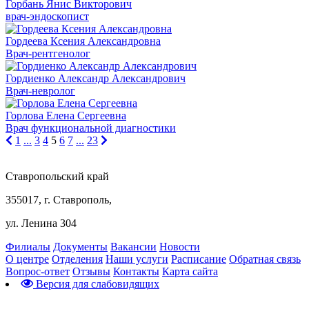
Горбань Янис Викторович
врач-эндоскопист
Гордеева Ксения Александровна
Врач-рентгенолог
Гордиенко Александр Александрович
Врач-невролог
Горлова Елена Сергеевна
Врач функциональной диагностики
1
...
3
4
5
6
7
...
23
Ставропольский край
355017, г. Ставрополь,
ул. Ленина 304
Филиалы
Документы
Вакансии
Новости
О центре
Отделения
Наши услуги
Расписание
Обратная связь
Вопрос-ответ
Отзывы
Контакты
Карта сайта
Версия для слабовидящих
Предварительная запись