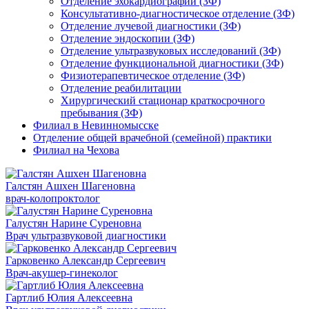
Отделение эхокардиографии (ЗФ)
Консультативно-диагностическое отделение (ЗФ)
Отделение лучевой диагностики (ЗФ)
Отделение эндоскопии (ЗФ)
Отделение ультразвуковых исследований (ЗФ)
Отделение функциональной диагностики (ЗФ)
Физиотерапевтическое отделение (ЗФ)
Отделение реабилитации
Хирургический стационар краткосрочного
пребывания (ЗФ)
Филиал в Невинномысске
Отделение общей врачебной (семейной) практики
Филиал на Чехова
Галстян Ашхен Шагеновна
врач-колопроктолог
Галустян Нарине Суреновна
Врач ультразвуковой диагностики
Гарковенко Александр Сергеевич
Врач-акушер-гинеколог
Гартлиб Юлия Алексеевна