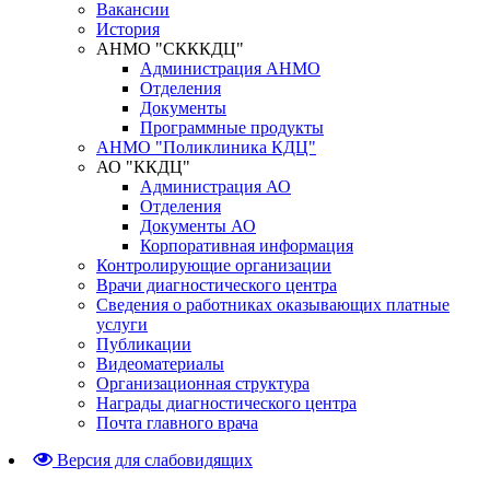
Вакансии
История
АНМО "СКККДЦ"
Администрация АНМО
Отделения
Документы
Программные продукты
АНМО "Поликлиника КДЦ"
АО "ККДЦ"
Администрация АО
Отделения
Документы АО
Корпоративная информация
Контролирующие организации
Врачи диагностического центра
Сведения о работниках оказывающих платные
услуги
Публикации
Видеоматериалы
Организационная структура
Награды диагностического центра
Почта главного врача
Версия для слабовидящих