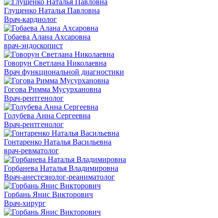
Глущенко Наталья Павловна
Врач-кардиолог
Гобаева Алана Ахсаровна
врач-эндоскопист
Говорун Светлана Николаевна
Врач функциональной диагностики
Гогова Римма Мусурхановна
Врач-рентгенолог
Голубева Анна Сергеевна
Врач-рентгенолог
Гонтаренко Наталья Васильевна
врач-ревматолог
Горбанева Наталья Владимировна
Врач-анестезиолог-реаниматолог
Горбань Янис Викторович
Врач-хирург