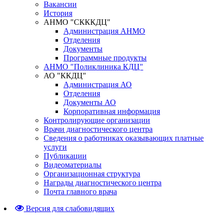
Вакансии
История
АНМО "СКККДЦ"
Администрация АНМО
Отделения
Документы
Программные продукты
АНМО "Поликлиника КДЦ"
АО "ККДЦ"
Администрация АО
Отделения
Документы АО
Корпоративная информация
Контролирующие организации
Врачи диагностического центра
Сведения о работниках оказывающих платные
услуги
Публикации
Видеоматериалы
Организационная структура
Награды диагностического центра
Почта главного врача
Версия для слабовидящих