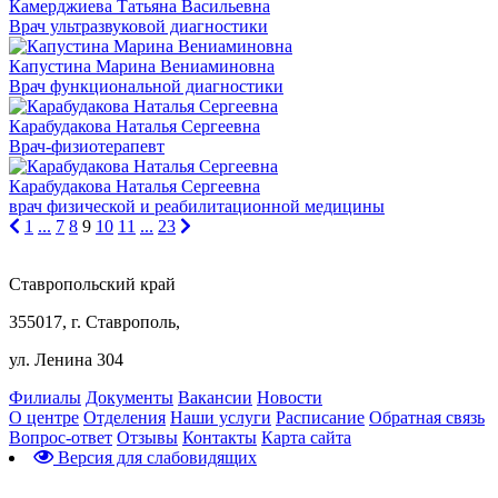
Камерджиева Татьяна Васильевна
Врач ультразвуковой диагностики
Капустина Марина Вениаминовна
Врач функциональной диагностики
Карабудакова Наталья Сергеевна
Врач-физиотерапевт
Карабудакова Наталья Сергеевна
врач физической и реабилитационной медицины
1
...
7
8
9
10
11
...
23
Ставропольский край
355017, г. Ставрополь,
ул. Ленина 304
Филиалы
Документы
Вакансии
Новости
О центре
Отделения
Наши услуги
Расписание
Обратная связь
Вопрос-ответ
Отзывы
Контакты
Карта сайта
Версия для слабовидящих
Предварительная запись