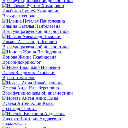
Врач функциональной диагностики
Ильбеков Рустем Хамидович
Врач-рентгенолог
Ильина Наталья Пантелеевна
Врач ультразвуковой диагностики
Ильков Александр Львович
Врач ультразвуковой диагностики
Ионова Жанна Псабидовна
Врач-эндокринолог
Исаев Владимир Игоревич
Врач-стоматолог
Исаева Аида Иллабереновна
Врач функциональной диагностики
Исаева Айтен Алик Кызы
врач-эндоскопист
Ищенко Виктория Андреевна
врач-стажёр