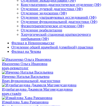
Отделение эхокардиографии (ЗФ)
Консультативно-диагностическое отделение (ЗФ)
Отделение лучевой диагностики (ЗФ)
Отделение эндоскопии (ЗФ)
Отделение ультразвуковых исследований (ЗФ)
Отделение функциональной диагностики (ЗФ)
Физиотерапевтическое отделение (ЗФ)
Отделение реабилитации
Хирургический стационар краткосрочного
пребывания (ЗФ)
Филиал в Невинномысске
Отделение общей врачебной (семейной) практики
Филиал на Чехова
Ивахненко Ольга Ивановна
врач-ревматолог
Ивченко Наталья Васильевна
Врач функциональной диагностики
Идзибагандова Джамиля Магомедсаидовна
врач-стажёр
Измайлова Хава Рамзановна