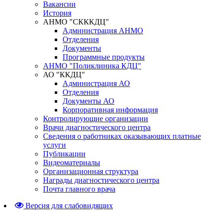
Вакансии
История
АНМО "СКККДЦ"
Администрация АНМО
Отделения
Документы
Программные продукты
АНМО "Поликлиника КДЦ"
АО "ККДЦ"
Администрация АО
Отделения
Документы АО
Корпоративная информация
Контролирующие организации
Врачи диагностического центра
Сведения о работниках оказывающих платные
услуги
Публикации
Видеоматериалы
Организационная структура
Награды диагностического центра
Почта главного врача
Версия для слабовидящих