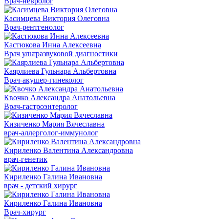
Врач-невролог
Касимцева Виктория Олеговна
Врач-рентгенолог
Кастюкова Инна Алексеевна
Врач ультразвуковой диагностики
Каярлиева Гульнара Альбертовна
Врач-акушер-гинеколог
Квочко Александра Анатольевна
Врач-гастроэнтеролог
Кизиченко Мария Вячеславна
врач-аллерголог-иммунолог
Кириленко Валентина Александровна
врач-генетик
Кириленко Галина Ивановна
врач - детский хирург
Кириленко Галина Ивановна
Врач-хирург