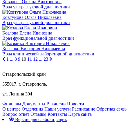
Ковалева Оксана Викторовна
Врач ультразвуковой диагностики
Ковтунова Ольга Николаевна
Врач ультразвуковой диагностики
Козлова Елена Ивановна
Врач функциональной диагностики
Козынко Виктория Николаевна
Врач клинической лабораторной диагностики
1
...
8
9
10
11
12
...
23
Ставропольский край
355017, г. Ставрополь,
ул. Ленина 304
Филиалы
Документы
Вакансии
Новости
О центре
Отделения
Наши услуги
Расписание
Обратная связь
Вопрос-ответ
Отзывы
Контакты
Карта сайта
Версия для слабовидящих
Предварительная запись