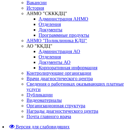
Вакансии
История
АНМО "СКККДЦ"
Администрация АНМО
Отделения
Документы
Программные продукты
АНМО "Поликлиника КДЦ"
АО "ККДЦ"
Администрация АО
Отделения
Документы АО
Корпоративная информация
Контролирующие организации
Врачи диагностического центра
Сведения о работниках оказывающих платные
услуги
Публикации
Видеоматериалы
Организационная структура
Награды диагностического центра
Почта главного врача
Версия для слабовидящих