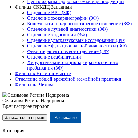
Центр охраны здоровья семьи и репродукции
Филиал СККДЦ Западный
Отделение ВРТ (ЗФ)
Отделение эхокардиографии (ЗФ)
Консультативно-диагностическое отделение (ЗФ)
Отделение лучевой диагностики (ЗФ)
Отделение эндоскопии (ЗФ)
Отделение ультразвуковых исследований (ЗФ)
Отделение функциональной диагностики (ЗФ)
Физиотерапевтическое отделение (ЗФ)
Отделение реабилитации
Хирургический стационар краткосрочного
пребывания (ЗФ)
Филиал в Невинномысске
Отделение общей врачебной (семейной) практики
Филиал на Чехова
Селимова Регина Надировна
Врач-гастроэнтеролог
Записаться на прием
Расписание
Категория